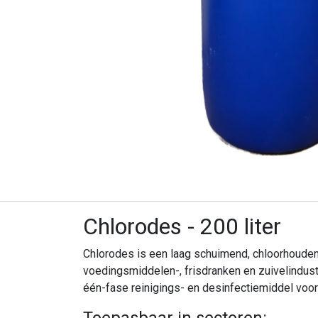
Onze producten & diensten
Home
Chlorodes - 200 liter
Webshop
Blog
Chlorodes is een laag schuimend, chloorhoudend
Productdocumenten
voedingsmiddelen-, frisdranken en zuivelindust
HOCl
één-fase reinigings- en desinfectiemiddel voor 
Verzendcondities
Opnieuw bestellen