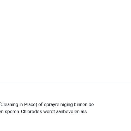
lert Hygiëne BV
vert een compleet pakket van hygiëne producten en
ensten aan bedrijven waarmee op een comfortabele
Cleaning in Place) of sprayreiniging binnen de
jze optimaal en verantwoord gewerkt kan worden.
 en sporen. Chlorodes wordt aanbevolen als