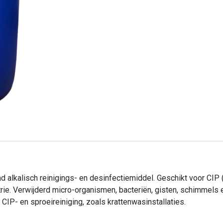
Kom in contact met ons
A
0412 - 69 24 24
le
Info@alerthygiene.nl
di
Dommelstraat 64, 5347JL Oss
 alkalisch reinigings- en desinfectiemiddel. Geschikt voor CIP (
wi
rie. Verwijderd micro-organismen, bacteriën, gisten, schimmels
CIP- en sproeireiniging, zoals krattenwasinstallaties.