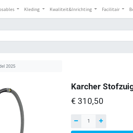
osables
Kleding
Kwaliteit&Inrichting
Facilitair
B
del 2025
Karcher Stofzui
€
310,50