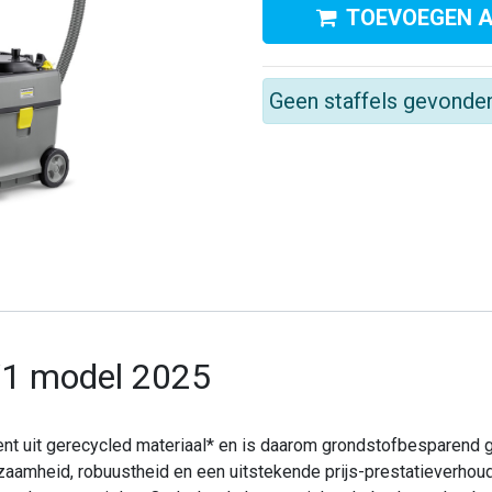
TOEVOEGEN 
Geen staffels gevonde
Kom in contact met ons
A
0412 - 69 24 24
le
Info@alerthygiene.nl
di
5/1 model 2025
Dommelstraat 64, 5347JL Oss
wi
t uit gerecycled materiaal* en is daarom grondstofbesparend ge
urzaamheid, robuustheid en een uitstekende prijs-prestatieverhoud