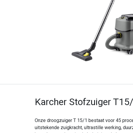
Onze producten & diensten
Home
Webshop
Karcher Stofzuiger T1
Blog
Productdocumenten
HOCl
Onze droogzuiger T 15/1 bestaat voor 45 procen
Verzendcondities
uitstekende zuigkracht, ultrastille werking, du
Opnieuw bestellen