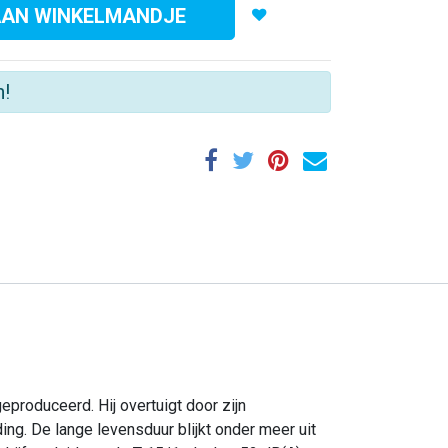
AAN WINKELMANDJE
n!
lert Hygiëne BV
vert een compleet pakket van hygiëne producten en
ensten aan bedrijven waarmee op een comfortabele
jze optimaal en verantwoord gewerkt kan worden.
produceerd. Hij overtuigt door zijn
ing. De lange levensduur blijkt onder meer uit