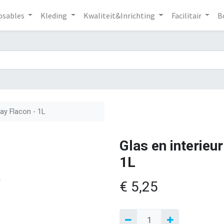
osables
Kleding
Kwaliteit&Inrichting
Facilitair
B
ray Flacon - 1L
Glas en interieur
1L
€
5,25