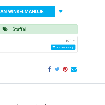
AAN WINKELMANDJE
1
Staffel
--
TOT :
In winkelmandje
lert Hygiëne BV
vert een compleet pakket van hygiëne producten en
ensten aan bedrijven waarmee op een comfortabele
jze optimaal en verantwoord gewerkt kan worden.