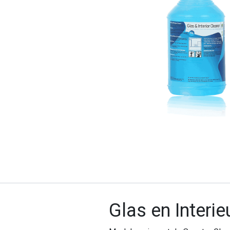
Onze producten & diensten
Home
Webshop
Blog
Productdocumenten
HOCl
Glas en Interieu
Verzendcondities
Opnieuw bestellen