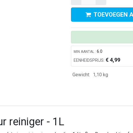
TOEVOEGEN 
6.0
MIN AANTAL :
€
4,99
EENHEIDSPRIJS:
Gewicht:
1,10
kg
Kom in contact met ons
A
0412 - 69 24 24
le
Info@alerthygiene.nl
di
Dommelstraat 64, 5347JL Oss
wi
r reiniger - 1L