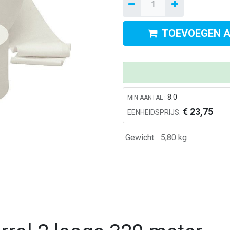
TOEVOEGEN 
8.0
MIN AANTAL :
€
23,75
EENHEIDSPRIJS:
Kom in contact met ons
A
Gewicht:
5,80
kg
0412 - 69 24 24
le
Info@alerthygiene.nl
di
Dommelstraat 64, 5347JL Oss
wi