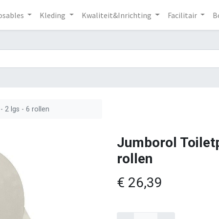
osables
Kleding
Kwaliteit&Inrichting
Facilitair
B
 2 lgs - 6 rollen
Jumborol Toiletp
rollen
€
26,39