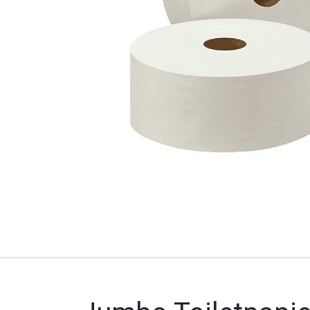
Onze producten & diensten
Home
Webshop
Blog
Productdocumenten
HOCl
Verzendcondities
Opnieuw bestellen