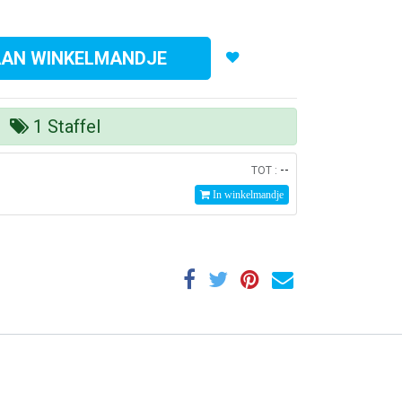
AAN WINKELMANDJE
1
Staffel
--
TOT :
In winkelmandje
lert Hygiëne BV
vert een compleet pakket van hygiëne producten en
ensten aan bedrijven waarmee op een comfortabele
jze optimaal en verantwoord gewerkt kan worden.