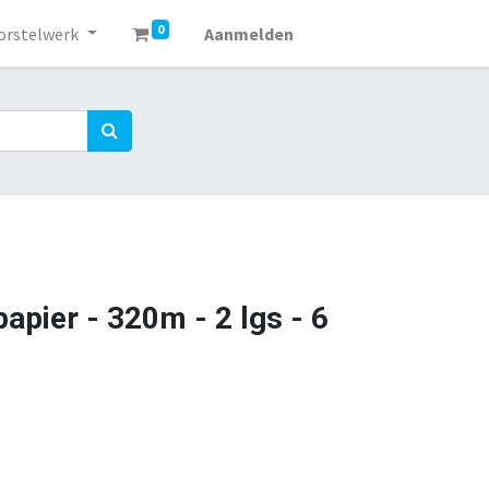
0
orstelwerk
Aanmelden
apier - 320m - 2 lgs - 6