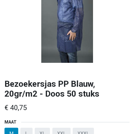
Bezoekersjas PP Blauw,
20gr/m2 - Doos 50 stuks
€
40,75
MAAT
M
L
XL
XXL
XXXL