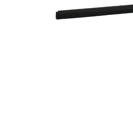
Onze producten & diensten
Home
Webshop
Blog
Productdocumenten
HOCl
Verzendcondities
Opnieuw bestellen