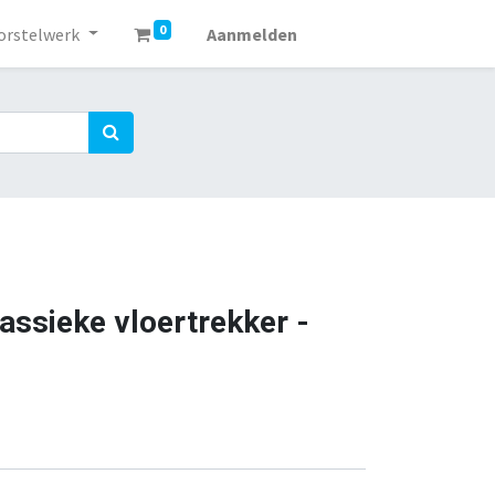
0
orstelwerk
Aanmelden
assieke vloertrekker -