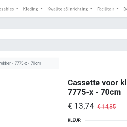
osables
Kleding
Kwaliteit&Inrichting
Facilitair
B
trekker - 7775-x - 70cm
Cassette voor kl
7775-x - 70cm
€
13,74
€
14,85
KLEUR