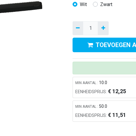
Wit
Zwart
TOEVOEGEN 
Kom in contact met ons
A
10.0
MIN AANTAL :
0412 - 69 24 24
€
12,25
EENHEIDSPRIJS:
le
Info@alerthygiene.nl
di
Dommelstraat 64, 5347JL Oss
50.0
MIN AANTAL :
wi
€
11,51
EENHEIDSPRIJS: