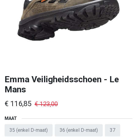
Emma Veiligheidsschoen - Le
Mans
€
116,85
€
123,00
MAAT
35 (enkel D-maat)
36 (enkel D-maat)
37