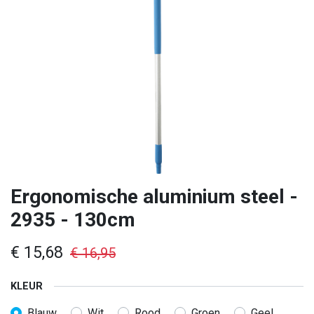
Ergonomische aluminium steel -
2935 - 130cm
€
15,68
€
16,95
KLEUR
Blauw
Wit
Rood
Groen
Geel