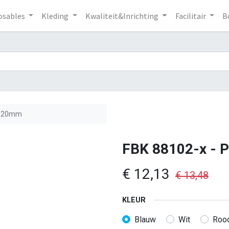
osables
Kleding
Kwaliteit&Inrichting
Facilitair
B
 120mm
FBK 88102-x - 
€
12,13
€
13,48
KLEUR
Blauw
Wit
Roo