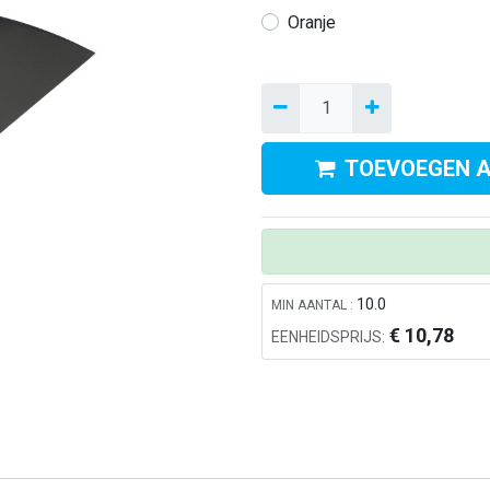
Oranje
TOEVOEGEN 
Kom in contact met ons
A
10.0
MIN AANTAL :
0412 - 69 24 24
le
€
10,78
EENHEIDSPRIJS:
Info@alerthygiene.nl
di
Dommelstraat 64, 5347JL Oss
wi