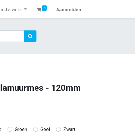
0
orstelwerk
Aanmelden
Plamuurmes - 120mm
d
Groen
Geel
Zwart