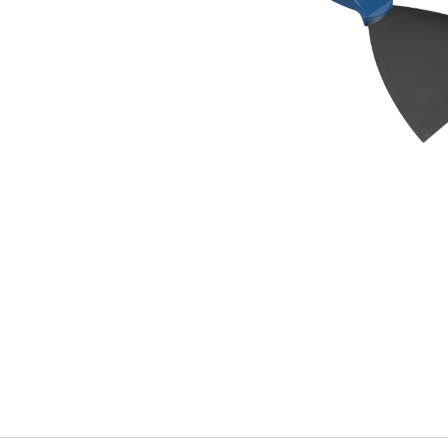
Onze producten & diensten
Home
Webshop
Blog
Productdocumenten
HOCl
Verzendcondities
Opnieuw bestellen