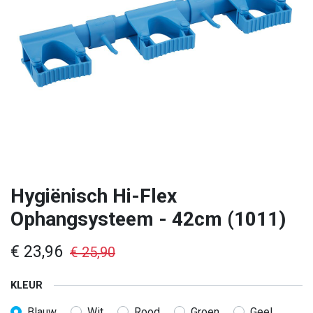
Hygiënisch Hi-Flex
Ophangsysteem - 42cm (1011)
€
23,96
€
25,90
KLEUR
Blauw
Wit
Rood
Groen
Geel