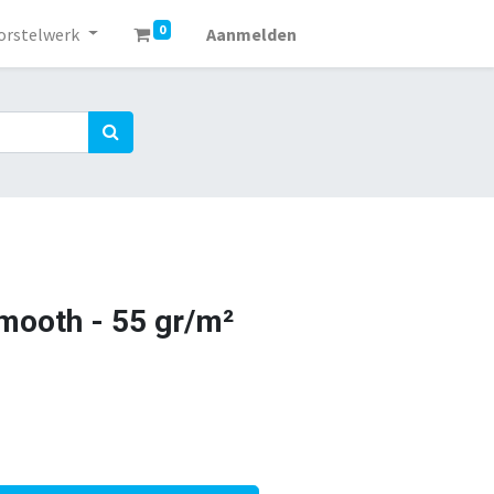
0
orstelwerk
Aanmelden
smooth - 55 gr/m²