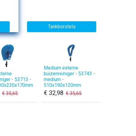
Tankborstels
Medium externe
xterne
buizenreiniger - 53743 -
niger - 53713 -
medium -
 530x230x170mm
510x190x120mm
€
32,98
€
35,65
€
35,65