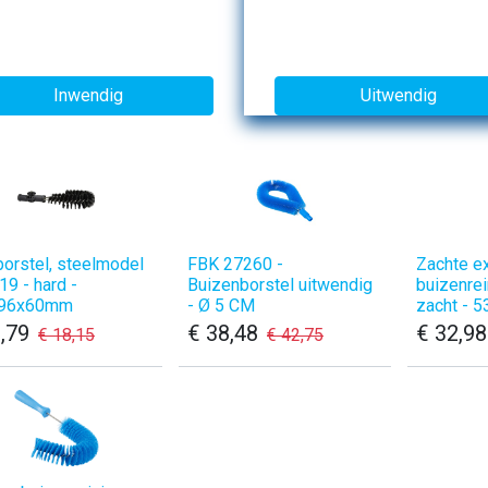
Inwendig
Uitwendig
borstel, steelmodel
FBK 27260 - ​
Zachte e
19 - hard -
Buizenborstel uitwendig
buizenrei
x96x60mm
- Ø 5 CM
zacht -
,79
€
38,48
€
32,98
€
18,15
€
42,75