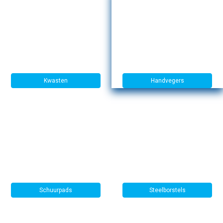
Kwasten
Handvegers
Schuurpads
Steelborstels