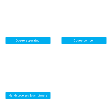
Doseerapparatuur
Doseerpompen
Handsproeiers & schuimers